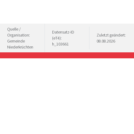
Quelle /
Datensatz-ID
Organisation:
Zuletzt geändert:
(eT4):
Gemeinde
08.08.2026
h_103661
Niederkrüchten
Wat een divers genoegen "Stadt. Land.
Niederrhein" aan cultuur en culinaire hoogstandjes
te bieden heeft, wordt op deze inspiratiepagina's