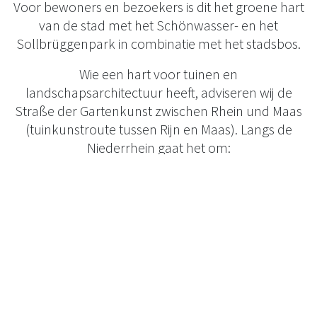
Voor bewoners en bezoekers is dit het groene hart
van de stad met het Schönwasser- en het
Sollbrüggenpark in combinatie met het stadsbos.
Wie een hart voor tuinen en
landschapsarchitectuur heeft, adviseren wij de
Straße der Gartenkunst zwischen Rhein und Maas
(tuinkunstroute tussen Rijn en Maas). Langs de
Niederrhein gaat het om:
Schlosspark Moyland
Schlosspark Dyck und die neuen Gärten
Terrassengarten Kamp-Lintfort
Forstgarten und Amphitheater Kleve
Haus Esters
Haus Lange
Burgpark Linn