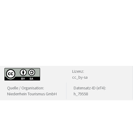
Lizenz:
cc_by-sa
Quelle / Organisation:
Datensatz-ID (eT4):
Niederrhein Tourismus GmbH
h_79558
Zuletzt geändert:
07.08.2026