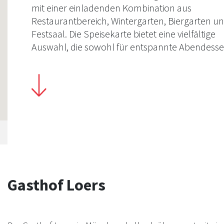
mit einer einladenden Kombination aus
Restaurantbereich, Wintergarten, Biergarten u
Festsaal. Die Speisekarte bietet eine vielfältige
Auswahl, die sowohl für entspannte Abendesse
auch für exklusive Feierlichkeiten geeignet ist. F
Veranstaltungen von 20 bis 200 Personen berei
das Küchenteam individuell abgestimmte Menü
Der Biergarten unter Platanen bietet eine idylli
[…]
Gasthof Loers