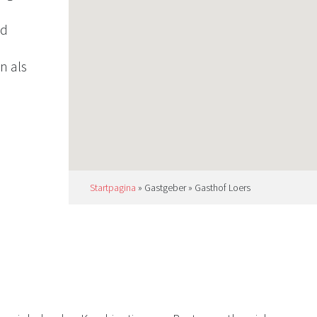
nd
n als
ür
tet
s vor.
sche
Startpagina
»
Gastgeber
»
Gasthof Loers