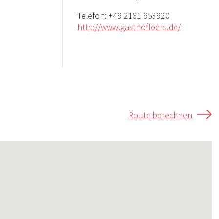
Telefon:
+49 2161 953920
http://www.gasthofloers.de/
Route berechnen