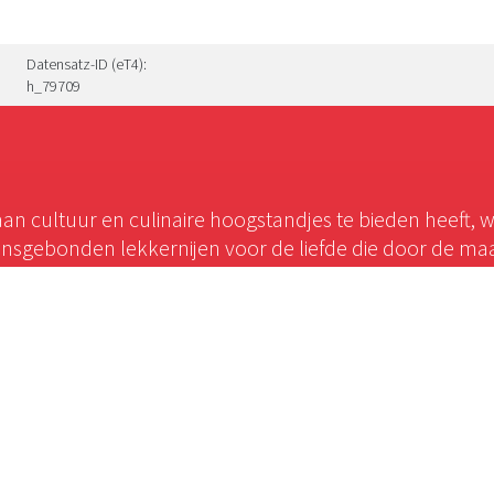
Datensatz-ID (eT4):
h_79709
an cultuur en culinaire hoogstandjes te bieden heeft, 
oensgebonden lekkernijen voor de liefde die door de ma
geestelijke voeding stilt.
Onderwerpen
Regio’s
Een avontuurlijke reis
Krefeld
naar vroegere werelden
Regio Heinsberg