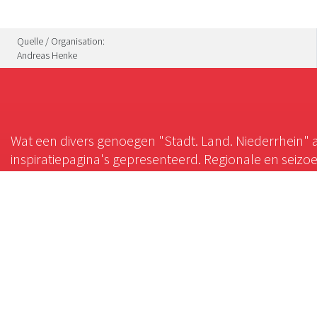
Quelle / Organisation:
Andreas Henke
Wat een divers genoegen "Stadt. Land. Niederrhein" a
inspiratiepagina's gepresenteerd. Regionale en seiz
het kleurrijke culturele landschap die de honger naar 
Culinair
Cultuur
Restaurant
Burchten en kastelen
Café
Historische plaatsen