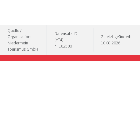
Quelle /
Datensatz-ID
Organisation:
Zuletzt geändert:
(eT4):
Niederrhein
10.08.2026
h_102500
Tourismus GmbH
Wat een divers genoegen "Stadt. Land.
Niederrhein" aan cultuur en culinaire hoogstandjes
te bieden heeft, wordt op deze inspiratiepagina's