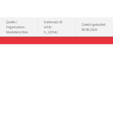
Quelle /
Datensatz-ID
Zuletzt geändert:
Organisation:
(eT4):
09.08.2026
Niederkrüchten
h_102541
Wat een divers genoegen "Stadt. Land.
Niederrhein" aan cultuur en culinaire hoogstandjes
te bieden heeft, wordt op deze inspiratiepagina's
gepresenteerd. Regionale en seizoensgebonden