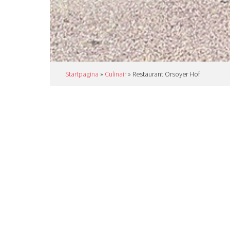
Startpagina
»
Culinair
»
Restaurant Orsoyer Hof