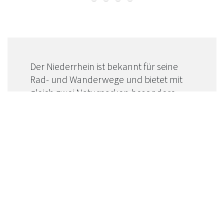
Der Niederrhein ist bekannt für seine
Rad- und Wanderwege und bietet mit
gleich zwei Naturparken besondere
Natur.
Verbinden Sie Ihren kulinarischen oder
kulturellen Besuch am Niederrhein mit
einer Rad- oder Wandertour in der
Region und entdecken dabei die
Schönheiten der Natur.