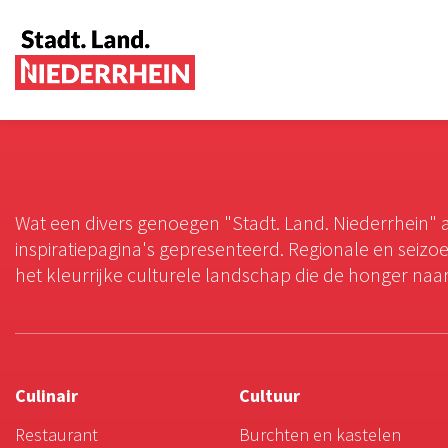
Wat een divers genoegen "Stadt. Land. Niederrhein" a
inspiratiepagina's gepresenteerd. Regionale en seiz
het kleurrijke culturele landschap die de honger naar 
Culinair
Cultuur
Restaurant
Burchten en kastelen