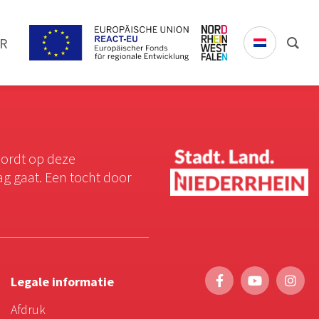
R
wordt op deze
ag gaat. Een tocht door
Legale informatie
Afdruk