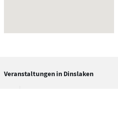
Veranstaltungen in Dinslaken
Rundgang mit dem Nachtwächter
Nachtwächter Eduard Sachtje
20. January