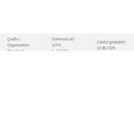
Quelle /
Datensatz-ID
Zuletzt geändert:
Organisation:
(eT4):
10.08.2026
Rheinberg
h_104094
What a diverse pleasure "City. Land. Niederrhein"
has to offer in terms of culture and culinary
delights, we present to you with these inspiration