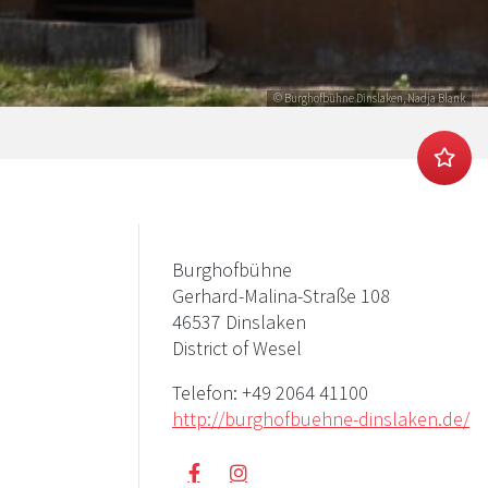
© Burghofbühne Dinslaken, Nadja Blank
Burghofbühne
Gerhard-Malina-Straße 108
46537 Dinslaken
District of Wesel
Telefon:
+49 2064 41100
http://burghofbuehne-dinslaken.de/