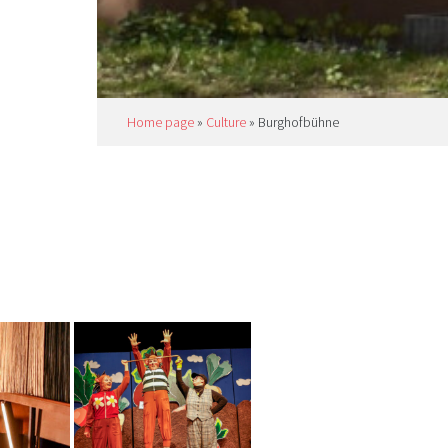
Home page
»
Culture
»
Burghofbühne