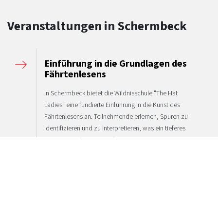
Veranstaltungen in Schermbeck
Einführung in die Grundlagen des
Fährtenlesens
In Schermbeck bietet die Wildnisschule "The Hat
Ladies" eine fundierte Einführung in die Kunst des
Fährtenlesens an. Teilnehmende erlernen, Spuren zu
identifizieren und zu interpretieren, was ein tieferes
Verständnis für die Natur fördert. Diese
praxisorientierte Schulung vermittelt essenzielle
Fähigkeiten für Naturbegeisterte und Fachleute im
Umweltbereich.
16. Januar
Schermbeck