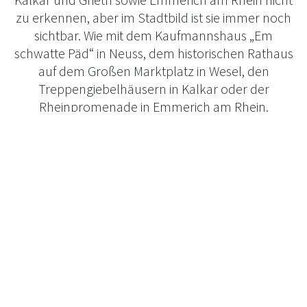
zu erkennen, aber im Stadtbild ist sie immer noch
sichtbar. Wie mit dem Kaufmannshaus „Em
schwatte Päd“ in Neuss, dem historischen Rathaus
auf dem Großen Marktplatz in Wesel, den
Treppengiebelhäusern in Kalkar oder der
Rheinpromenade in Emmerich am Rhein.
2009 haben sich Neuss, Wesel, Kalkar und Grieth
sowie Emmerich am Rhein zum Rheinischen
Hansebund zusammengeschlossen. Sie gehören
auch dem Hansebund der Neuzeit an, in dem sich
1980 im niederländischen Zwolle über 200
Mitgliedsstädte in 16 europäischen Ländern
zusammengefunden haben. Unter dem Namen
„Die Hanse“ wollen sie altes Kulturerbe neu
beleben. Wie im Mittelalter gibt es jedes Jahr einen
Hansetag in einer jeweils anderen Stadt.