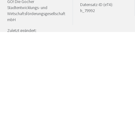
GO! Die Gocher
Datensatz-ID (eT4):
Stadtentwicklungs- und
h_79992
Wirtschaftsförderungsgesellschaft
mbH
Zuletzt geändert:
06.08.2026
Welch vielfältigen Genuss „Stadt. Land.
Niederrhein“ in Sachen Kultur und Kulinarik zu
bieten haben, stellen wir Ihnen mit diesen
Inspirationsseiten vor. Regionale und saisonale
Köstlichkeiten für die Liebe, die durch den Magen