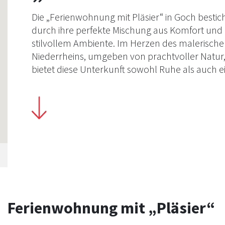
Die „Ferienwohnung mit Pläsier“ in Goch bestic
durch ihre perfekte Mischung aus Komfort und
stilvollem Ambiente. Im Herzen des malerisch
Niederrheins, umgeben von prachtvoller Natur
bietet diese Unterkunft sowohl Ruhe als auch e
idealen Ausgangspunkt für Erkundungstouren.
Moderne Annehmlichkeiten gepaart mit einer
herzlichen Gastfreundschaft zeichnen dieses
Quartier aus. Genießen Sie eine unvergessliche
Auszeit in dieser […]
Ferienwohnung mit „Pläsier“