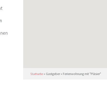
ht
en
,
inen
Startseite
»
Gastgeber
»
Ferienwohnung mit "Pläsier"