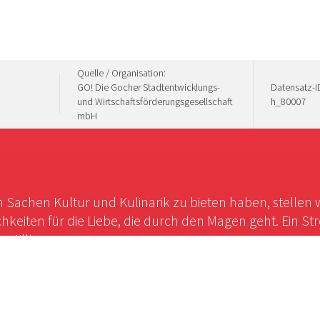
Quelle / Organisation:
GO! Die Gocher Stadtentwicklungs-
Datensatz-ID
und Wirtschaftsförderungsgesellschaft
h_80007
mbH
in Sachen Kultur und Kulinarik zu bieten haben, stellen 
chkeiten für die Liebe, die durch den Magen geht. Ein St
stillt.