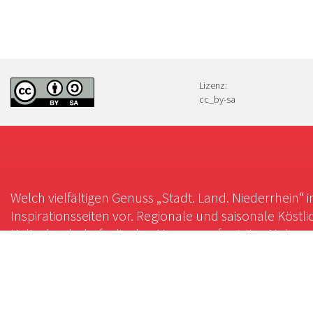
Lizenz:
cc_by-sa
Welch vielfältigen Genuss „Stadt. Land. Niederrhein“ 
Inspirationsseiten vor. Regionale und saisonale Köstli
Kulturlandschaft, die den Hunger auf geistige Nahrung 