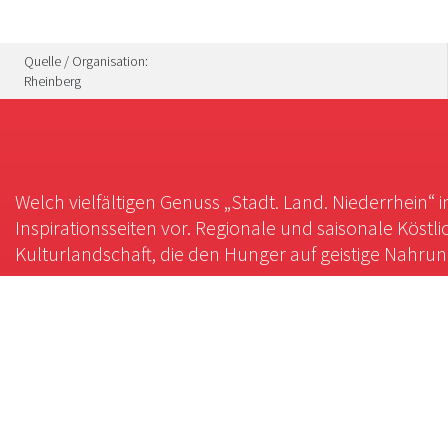
Quelle / Organisation:
Rheinberg
Welch vielfältigen Genuss „Stadt. Land. Niederrhein“ 
Inspirationsseiten vor. Regionale und saisonale Köstli
Kulturlandschaft, die den Hunger auf geistige Nahrung 
Kulinarik
Kultur
Restaurant
Burgen & Schlösser
Café
Historische Orte