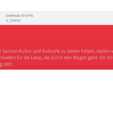
Datensatz-ID (eT4):
h_103930
in Sachen Kultur und Kulinarik zu bieten haben, stellen 
chkeiten für die Liebe, die durch den Magen geht. Ein St
stillt.
Themen
Landkreise
Eine Abenteuerreise in
Krefeld
vergangene Welten
Heinsberger Land