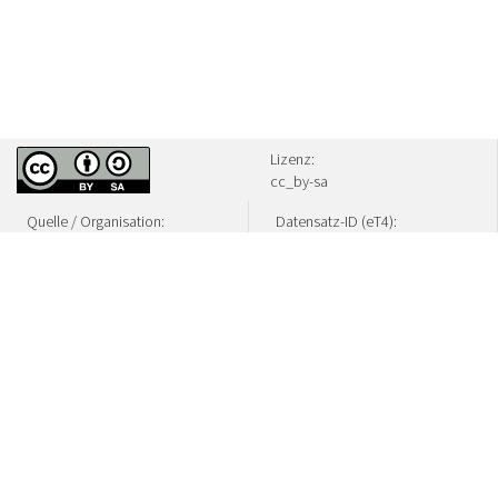
Lizenz:
cc_by-sa
Quelle / Organisation:
Datensatz-ID (eT4):
Sonsbeck
h_80713
Zuletzt geändert:
08.08.2026