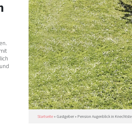
n
n
en.
mit
lich
 und
äder
en […]
Startseite
»
Gastgeber
»
Pension Augenblick in Knechtst