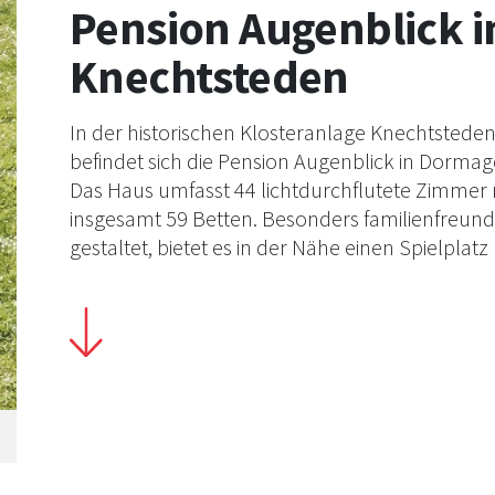
Pension Augenblick i
Knechtsteden
In der historischen Klosteranlage Knechtstede
befindet sich die Pension Augenblick in Dormag
Das Haus umfasst 44 lichtdurchflutete Zimmer 
insgesamt 59 Betten. Besonders familienfreund
gestaltet, bietet es in der Nähe einen Spielplatz
einen Garten. Für Radbegeisterte stehen
Leihfahrräder zur Verfügung, und eigene Fahrr
können nach Absprache sicher untergebracht
werden. Ein regionales Frühstück mit vielfältig