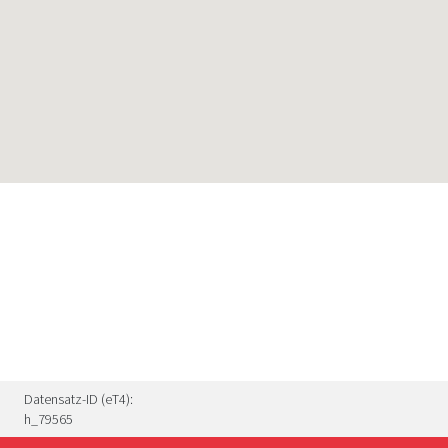
Datensatz-ID (eT4):
h_79565