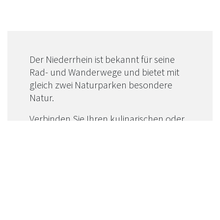
Der Niederrhein ist bekannt für seine
Rad- und Wanderwege und bietet mit
gleich zwei Naturparken besondere
Natur.
Verbinden Sie Ihren kulinarischen oder
kulturellen Besuch am Niederrhein mit
einer Rad- oder Wandertour in der
Region und entdecken dabei die
Schönheiten der Natur.