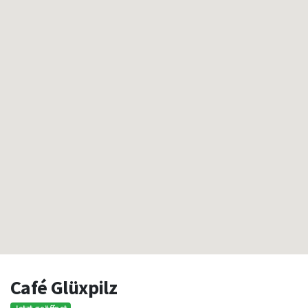
Café Glüxpilz