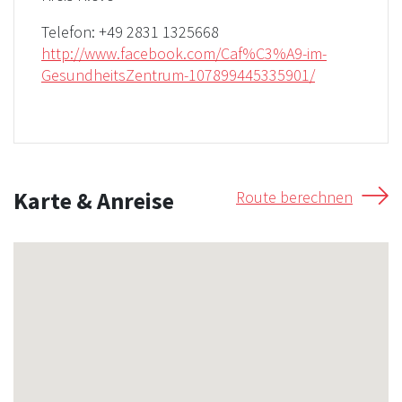
Telefon:
+49 2831 1325668
http://www.facebook.com/Caf%C3%A9-im-
GesundheitsZentrum-107899445335901/
Karte & Anreise
Route berechnen