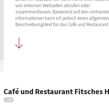
von externen Webseiten abrufen oder
zusammenfassen. Basierend auf den vorhand
Informationen kann ich jedoch einen allgemei
Beschreibungstext für das Café und Restaurant
Fitsches Hof erstellen. Das Café und Restaurant
Fitsches Hof in Wachtendonk bietet eine einla
Atmosphäre in einem historischen Ambiente. Di
Speisekarte umfasst eine Auswahl an regional
und saisonalen Gerichten, die mit frischen Zuta
zubereitet werden. Die Lage im Landkreis Kleve
macht es zu einem attraktiven Ziel für
Besucher:innen, die eine kulinarische Pause in e
charmanten Umgebung suchen.
Café und Restaurant Fitsches 
Café