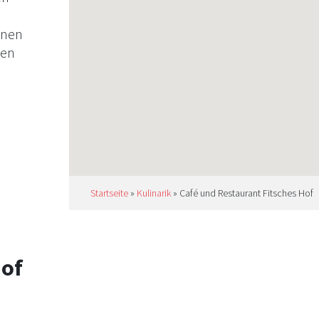
enen
nen
dende
e
en
ten
Startseite
»
Kulinarik
»
Café und Restaurant Fitsches Hof
iner
Hof