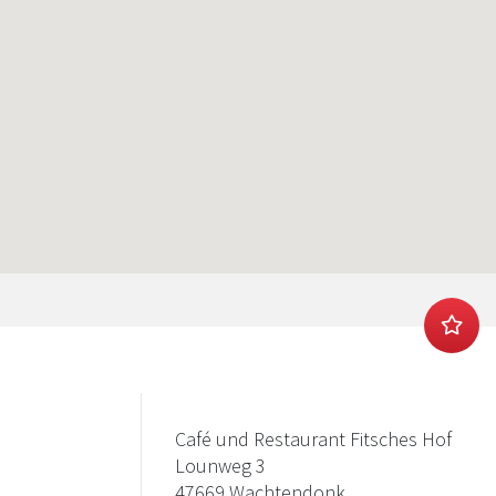
Café und Restaurant Fitsches Hof
Lounweg 3
47669 Wachtendonk