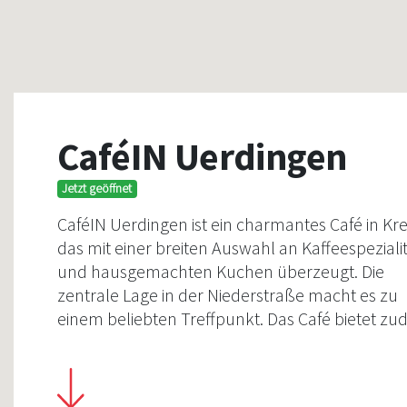
CaféIN Uerdingen
Jetzt geöffnet
CaféIN Uerdingen ist ein charmantes Café in Kre
das mit einer breiten Auswahl an Kaffeespeziali
und hausgemachten Kuchen überzeugt. Die
zentrale Lage in der Niederstraße macht es zu
einem beliebten Treffpunkt. Das Café bietet z
eine gemütliche Atmosphäre, die zum Verweil
einlädt.