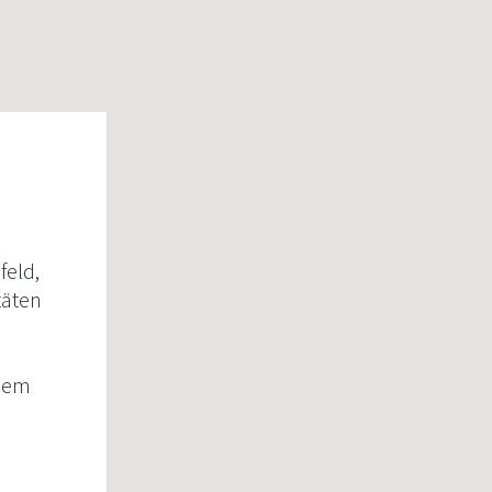
feld,
täten
udem
en