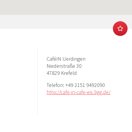
CaféIN Uerdingen
Niederstraße 30
47829 Krefeld
Telefon:
+49 2151 9492090
http://cafe-in-cafe-eis.9gg.de/