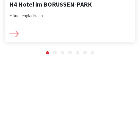
H4 Hotel im BORUSSEN-PARK
Mönchengladbach
Der Niederrhein ist bekannt für seine
Rad- und Wanderwege und bietet mit
gleich zwei Naturparken besondere
Natur.
Verbinden Sie Ihren kulinarischen oder