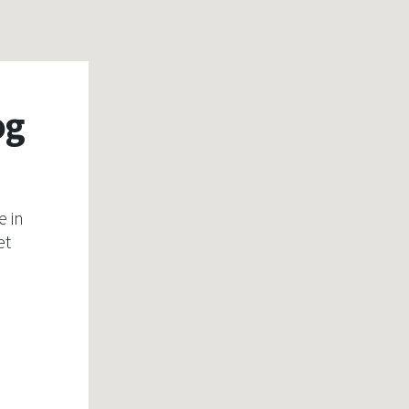
og
e in
et