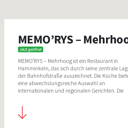
MEMO’RYS – Mehrho
Jetzt geöffnet
MEMO’RYS – Mehrhoog ist ein Restaurant in
Hamminkeln, das sich durch seine zentrale Lag
der Bahnhofstraße auszeichnet. Die Küche biet
eine abwechslungsreiche Auswahl an
internationalen und regionalen Gerichten. Die
Speisekarte wird regelmäßig aktualisiert, um
saisonale Zutaten zu integrieren.