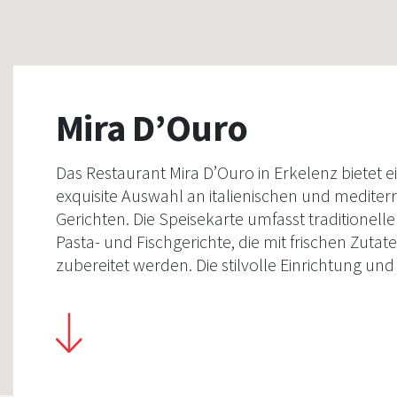
Mira D’Ouro
Das Restaurant Mira D’Ouro in Erkelenz bietet e
exquisite Auswahl an italienischen und medite
Gerichten. Die Speisekarte umfasst traditionelle
Pasta- und Fischgerichte, die mit frischen Zutat
zubereitet werden. Die stilvolle Einrichtung und
professionelle Service schaffen ein angenehme
Ambiente für kulinarische Erlebnisse.