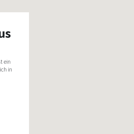
us
t ein
ich in
ch für