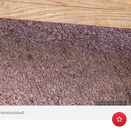
© Bernd Mackscheidt
iderstandskraft