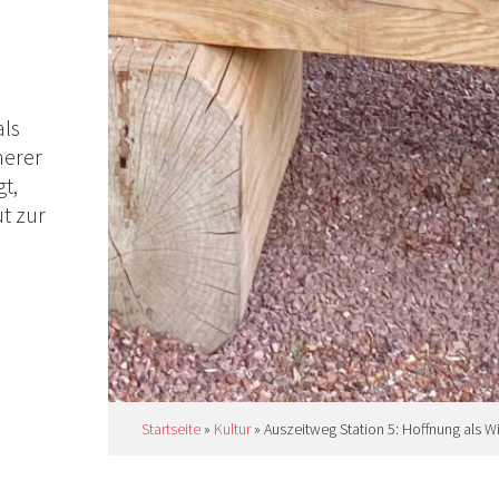
als
nerer
t,
t zur
Startseite
»
Kultur
»
Auszeitweg Station 5: Hoffnung als W