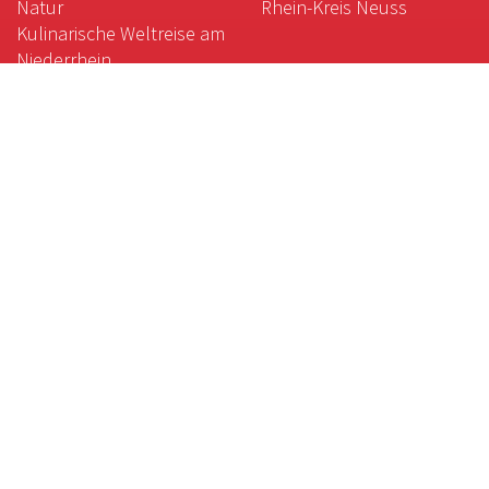
Natur
Rhein-Kreis Neuss
Kulinarische Weltreise am
Niederrhein
Gartenkunst am
Niederrhein
Das weiße Gold des
Niederrheins
Magische Orte:
Galgenberg, Krypta und
Co.
Der gute Geschmack des
Niederrheins