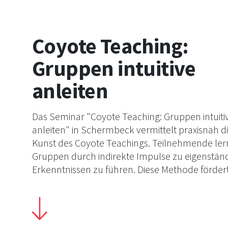
Coyote Teaching:
Gruppen intuitive
anleiten
Das Seminar "Coyote Teaching: Gruppen intuiti
anleiten" in Schermbeck vermittelt praxisnah d
Kunst des Coyote Teachings. Teilnehmende ler
Gruppen durch indirekte Impulse zu eigenstän
Erkenntnissen zu führen. Diese Methode förder
Selbstreflexion und nachhaltiges Lernen. Ideal 
Pädagog:innen, Trainer:innen und Führungskrä
die ihre didaktischen Fähigkeiten erweitern mö
Ein inspirierendes Erlebnis für alle, die innovativ