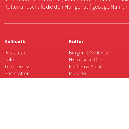
Kulturlandschaft, die den Hunger auf geistige Nahrung 
Kulinarik
Kultur
Restaurant
Burgen & Schlösser
Café
Historische Orte
Trinkgenuss
Kirchen & Klöster
Gaststätten
Museen
Hofläden &
Theater & Co.
Direktvermarkter