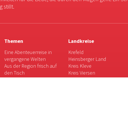
stillt.
Themen
Landkreise
Eine Abenteuerreise in
Krefeld
vergangene Welten
Heinsberger Land
Aus der Region frisch auf
Kreis Kleve
den Tisch
Kreis Viersen
Landpartie: Magische
Kreis Wesel
Momente mit Kunst und
Mönchengladbach
Natur
Rhein-Kreis Neuss
Kulinarische Weltreise am
Niederrhein
Gartenkunst am
Niederrhein
Das weiße Gold des