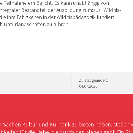
le Teilnahme ermöglicht. Es kann unabhängig von
tegraler Bestandteil der Ausbildung zum:zur "Wildnis-
die ihre Fähigkeiten in der Wildnispädagogik fundiert
h Naturlandschaften zu führen.
Zuletzt geändert:
04.07.2026
in Sachen Kultur und Kulinarik zu bieten haben, stellen 
chkeiten für die Liebe, die durch den Magen geht. Ein St