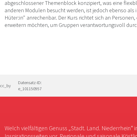
abgeschlossener Themenblock konzipiert, was eine flexib
anderen Modulen besucht werden, ist jedoch ebenso als in
Hüter:in" anrechenbar. Der Kurs richtet sich an Personen, 
erweitern möchten, um Gruppen verantwortungsvoll durc
Datensatz-ID:
cc_by
e_101150957
Welch vielfältigen Genuss „Stadt. Land. Niederrhein“ 
Inspirationsseiten vor. Regionale und saisonale Köstli