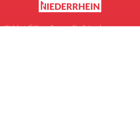
Welch vielfältigen Genuss „Stadt. Land.
Niederrhein“ in Sachen Kultur und Kulinarik zu
bieten haben, stellen wir Ihnen mit diesen
Inspirationsseiten vor. Regionale und saisonale
Köstlichkeiten für die Liebe, die durch den Magen
geht. Ein Streifzug durch die bunte
Kulturlandschaft, die den Hunger auf geistige
Nahrung stillt.