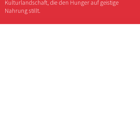
Kulturlandschaft, die den Hunger auf geistige
Nahrung stillt.
Rechtliches
Impressum
Cookie-Einstellungen
Datenschutzerklärung
Service
Foto-Bestellung
Scrollytelling