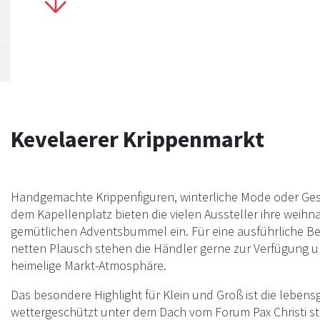
Innenstadt freuen. Öffnungszeiten Montag bis
Freitag: 13 - 18 Uhr Samstag und Sonntag: 11 -
Uhr Gastronomie: immer bis 21 Uhr
Kevelaerer Krippenmarkt
Handgemachte Krippenfiguren, winterliche Mode oder Gesc
dem Kapellenplatz bieten die vielen Aussteller ihre weih
gemütlichen Adventsbummel ein. Für eine ausführliche B
netten Plausch stehen die Händler gerne zur Verfügung u
heimelige Markt-Atmosphäre.
Das besondere Highlight für Klein und Groß ist die lebens
wettergeschützt unter dem Dach vom Forum Pax Christi st