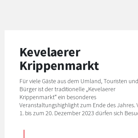
Kevelaerer
Krippenmarkt
Für viele Gäste aus dem Umland, Touristen un
Bürger ist der traditionelle „Kevelaerer
Krippenmarkt“ ein besonderes
Veranstaltungshighlight zum Ende des Jahres.
1. bis zum 20. Dezember 2023 dürfen sich Besu
erneut auf weihnachtlich geschmückte Hütten,
liebevoll dekorierte Stände und das leckere
Angebot auf der Gastronomie-Meile in der