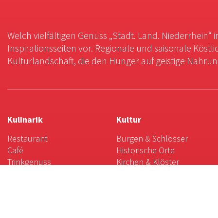
Welch vielfältigen Genuss „Stadt. Land. Niederrhein“ 
Inspirationsseiten vor. Regionale und saisonale Köstli
Kulturlandschaft, die den Hunger auf geistige Nahrung 
Kulinarik
Kultur
Restaurant
Burgen & Schlösser
Café
Historische Orte
Trinkgenuss
Kirchen & Klöster
Gaststätten
Museen
Hofläden &
Theater & Co.
Direktvermarkter