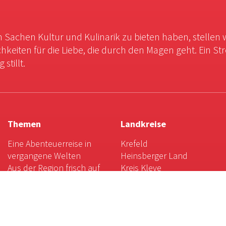
in Sachen Kultur und Kulinarik zu bieten haben, stellen 
chkeiten für die Liebe, die durch den Magen geht. Ein St
stillt.
Themen
Landkreise
Eine Abenteuerreise in
Krefeld
vergangene Welten
Heinsberger Land
Aus der Region frisch auf
Kreis Kleve
den Tisch
Kreis Viersen
Landpartie: Magische
Kreis Wesel
Momente mit Kunst und
Mönchengladbach
Natur
Rhein-Kreis Neuss