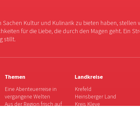
in Sachen Kultur und Kulinarik zu bieten haben, stellen 
chkeiten für die Liebe, die durch den Magen geht. Ein St
stillt.
Themen
Landkreise
Eine Abenteuerreise in
Krefeld
vergangene Welten
Heinsberger Land
Aus der Region frisch auf
Kreis Kleve
den Tisch
Kreis Viersen
Landpartie: Magische
Kreis Wesel
Momente mit Kunst und
Mönchengladbach
Natur
Rhein-Kreis Neuss