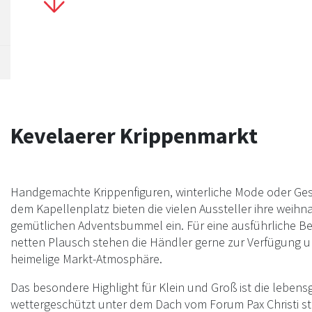
Innenstadt freuen. Öffnungszeiten Montag bis
Freitag: 13 - 18 Uhr Samstag und Sonntag: 11 -
Uhr Gastronomie: immer bis 21 Uhr
Kevelaerer Krippenmarkt
Handgemachte Krippenfiguren, winterliche Mode oder Gesc
dem Kapellenplatz bieten die vielen Aussteller ihre weih
gemütlichen Adventsbummel ein. Für eine ausführliche B
netten Plausch stehen die Händler gerne zur Verfügung u
heimelige Markt-Atmosphäre.
Das besondere Highlight für Klein und Groß ist die lebens
wettergeschützt unter dem Dach vom Forum Pax Christi st