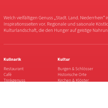
Welch vielfältigen Genuss „Stadt. Land. Niederrhein“ 
Inspirationsseiten vor. Regionale und saisonale Köstli
Kulturlandschaft, die den Hunger auf geistige Nahrung 
Kulinarik
Kultur
Restaurant
Burgen & Schlösser
Café
Historische Orte
Trinkgenuss
Kirchen & Klöster
Gaststätten
Museen
Hofläden &
Theater & Co.
Direktvermarkter