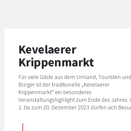
Kevelaerer
Krippenmarkt
Für viele Gäste aus dem Umland, Touristen un
Bürger ist der traditionelle „Kevelaerer
Krippenmarkt“ ein besonderes
Veranstaltungshighlight zum Ende des Jahres.
1. bis zum 20. Dezember 2023 dürfen sich Besu
erneut auf weihnachtlich geschmückte Hütten,
liebevoll dekorierte Stände und das leckere
Angebot auf der Gastronomie-Meile in der