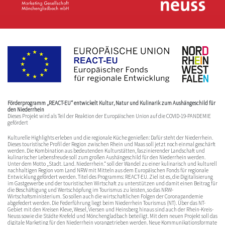
Förderprogramm „REACT-EU“ entwickelt Kultur, Natur und Kulinarik zum Aushängeschild für
den Niederrhein
Dieses Projekt wird als Teil der Reaktion der Europäischen Union auf die COVID-19-PANDEMIE
gefördert
Kulturelle Highlights erleben und die regionale Küche genießen: Dafür steht der Niederrhein.
Dieses touristische Profil der Region zwischen Rhein und Maas soll jetzt noch einmal geschärft
werden. Die Kombination aus bedeutenden Kulturstätten, faszinierender Landschaft und
kulinarischer Lebensfreude soll zum großen Aushängeschild für den Niederrhein werden.
Unter dem Motto „Stadt. Land. Niederrhein.“ soll der Wandel zu einer kulinarisch und kulturell
nachhaltigen Region vom Land NRW mit Mitteln aus dem Europäischen Fonds für regionale
Entwicklung gefördert werden. Titel des Programms: REACT-EU. Ziel ist es, die Digitalisierung
im Gastgewerbe und der touristischen Wirtschaft zu unterstützen und damit einen Beitrag für
die Beschäftigung und Wertschöpfung im Tourismus zu leisten, so das NRW-
Wirtschaftsministerium. So sollen auch die wirtschaftlichen Folgen der Coronapandemie
abgefedert werden. Die Federführung liegt beim Niederrhein Tourismus (NT). Über das NT-
Gebiet mit den Kreisen Kleve, Wesel, Viersen und Heinsberg hinaus sind auch der Rhein-Kreis-
Neuss sowie die Städte Krefeld und Mönchengladbach beteiligt. Mit dem neuen Projekt soll das
digitale Marketing für den Niederrhein vorangetrieben werden. Neue Kommunikationsformate