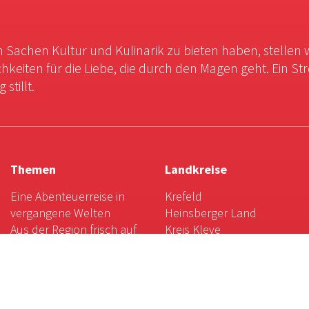
in Sachen Kultur und Kulinarik zu bieten haben, stellen 
chkeiten für die Liebe, die durch den Magen geht. Ein St
stillt.
Themen
Landkreise
Eine Abenteuerreise in
Krefeld
vergangene Welten
Heinsberger Land
Aus der Region frisch auf
Kreis Kleve
den Tisch
Kreis Viersen
Landpartie: Magische
Kreis Wesel
Momente mit Kunst und
Mönchengladbach
Natur
Rhein-Kreis Neuss