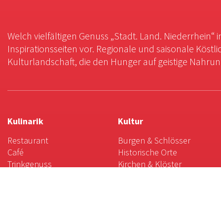
Welch vielfältigen Genuss „Stadt. Land. Niederrhein“ 
Inspirationsseiten vor. Regionale und saisonale Köstli
Kulturlandschaft, die den Hunger auf geistige Nahrung 
Kulinarik
Kultur
Restaurant
Burgen & Schlösser
Café
Historische Orte
Trinkgenuss
Kirchen & Klöster
Gaststätten
Museen
Hofläden &
Theater & Co.
Direktvermarkter