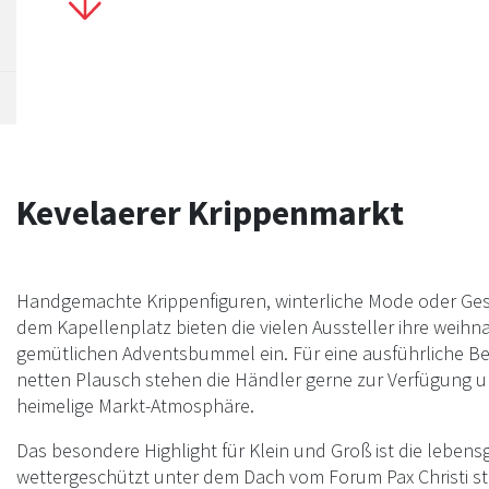
Innenstadt freuen. Öffnungszeiten Montag bis
Freitag: 13 - 18 Uhr Samstag und Sonntag: 11 -
Uhr Gastronomie: immer bis 21 Uhr
Kevelaerer Krippenmarkt
Handgemachte Krippenfiguren, winterliche Mode oder Gesc
dem Kapellenplatz bieten die vielen Aussteller ihre weih
gemütlichen Adventsbummel ein. Für eine ausführliche B
netten Plausch stehen die Händler gerne zur Verfügung u
heimelige Markt-Atmosphäre.
Das besondere Highlight für Klein und Groß ist die lebens
wettergeschützt unter dem Dach vom Forum Pax Christi st