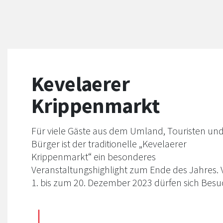
Kevelaerer
Krippenmarkt
Für viele Gäste aus dem Umland, Touristen un
Bürger ist der traditionelle „Kevelaerer
Krippenmarkt“ ein besonderes
Veranstaltungshighlight zum Ende des Jahres.
1. bis zum 20. Dezember 2023 dürfen sich Besu
erneut auf weihnachtlich geschmückte Hütten,
liebevoll dekorierte Stände und das leckere
Angebot auf der Gastronomie-Meile in der