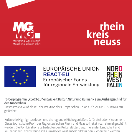
Förderprogramm „REACT-EU“ entwickelt Kultur, Natur und Kulinarik zum Aushängeschild für
den Niederrhein
Dieses Projekt wird als Teil der Reaktion der Europäischen Union auf die COVID-19-PANDEMIE
gefördert
Kulturelle Highlights erleben und die regionale Küche genießen: Dafür steht der Niederrhein.
Dieses touristische Profil der Region zwischen Rhein und Maas soll jetzt noch einmal geschärft
werden. Die Kombination aus bedeutenden Kulturstätten, faszinierender Landschaft und
kulinarischer Lebensfreude soll zum großen Aushängeschild für den Niederrhein werden.