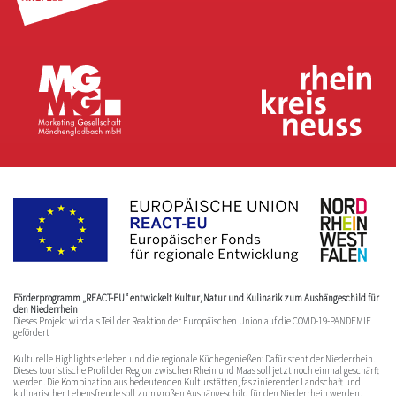
Förderprogramm „REACT-EU“ entwickelt Kultur, Natur und Kulinarik zum Aushängeschild für
den Niederrhein
Dieses Projekt wird als Teil der Reaktion der Europäischen Union auf die COVID-19-PANDEMIE
gefördert
Kulturelle Highlights erleben und die regionale Küche genießen: Dafür steht der Niederrhein.
Dieses touristische Profil der Region zwischen Rhein und Maas soll jetzt noch einmal geschärft
werden. Die Kombination aus bedeutenden Kulturstätten, faszinierender Landschaft und
kulinarischer Lebensfreude soll zum großen Aushängeschild für den Niederrhein werden.