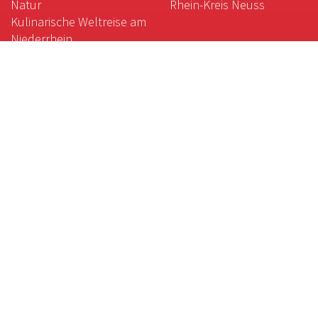
Natur
Rhein-Kreis Neuss
Kulinarische Weltreise am
Niederrhein
Gartenkunst am
Niederrhein
Das weiße Gold des
Niederrheins
Magische Orte:
Galgenberg, Krypta und
Co.
Der gute Geschmack des
Niederrheins