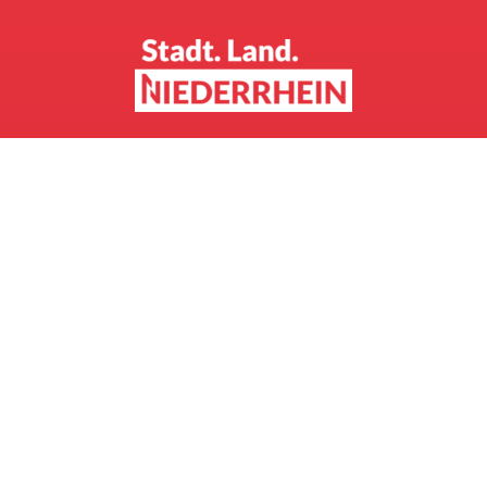
Welch vielfältigen Genuss „Stadt. Land.
Niederrhein“ in Sachen Kultur und Kulinarik zu
bieten haben, stellen wir Ihnen mit diesen
Inspirationsseiten vor. Regionale und saisonale
Köstlichkeiten für die Liebe, die durch den Magen
geht. Ein Streifzug durch die bunte
Kulturlandschaft, die den Hunger auf geistige
Nahrung stillt.