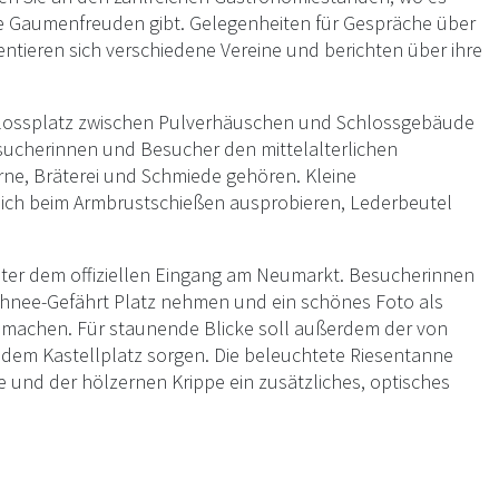
ße Gaumenfreuden gibt. Gelegenheiten für Gespräche über
entieren sich verschiedene Vereine und berichten über ihre
Schlossplatz zwischen Pulverhäuschen und Schlossgebäude
sucherinnen und Besucher den mittelalterlichen
e, Bräterei und Schmiede gehören. Kleine
ch beim Armbrustschießen ausprobieren, Lederbeutel
inter dem offiziellen Eingang am Neumarkt. Besucherinnen
hnee-Gefährt Platz nehmen und ein schönes Foto als
 machen. Für staunende Blicke soll außerdem der von
em Kastellplatz sorgen. Die beleuchtete Riesentanne
 und der hölzernen Krippe ein zusätzliches, optisches