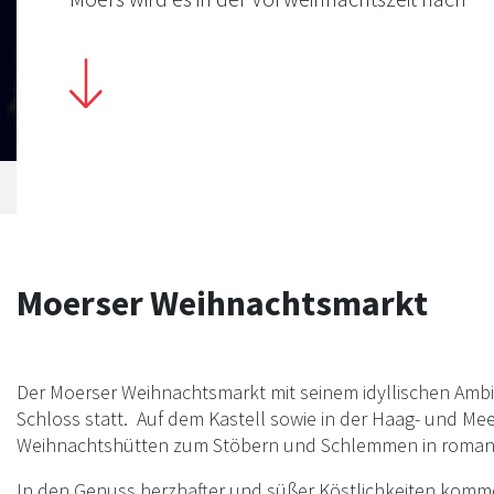
Glühwein, gebrannten Mandeln und Zimt duften
einer großen Auswahl kulinarischer Genüsse u
nicht zuletzt mit jeder Menge Geschenkideen 
Weihnachtsfest lockt der Moerser Weihnachtsm
jedes Jahr rund 300.000 Gäste in die Grafenstad
Weihnachtsmarkt findet vom 17. November bis 
Dezember 2023 statt.
Moerser Weihnachtsmarkt
Der Moerser Weihnachtsmarkt mit seinem idyllischen Ambie
Schloss statt. Auf dem Kastell sowie in der Haag- und Me
Weihnachtshütten zum Stöbern und Schlemmen in romant
In den Genuss herzhafter und süßer Köstlichkeiten komm