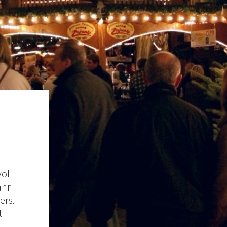
oll
ahr
ers.
t