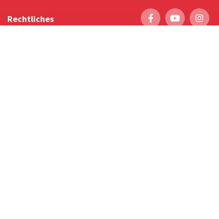
Rechtliches
Impressum
Cookie-Einstellungen
Datenschutzerklärung
Service
Foto-Bestellung
Scrollytelling
Favoriten & Tipps