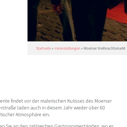
. Mit
nd
zum
arkt
t. Der
22.
Startseite
»
Veranstaltungen
»
Moerser Weihnachtsmarkt
nte findet vor der malerischen Kulisses des Moerser
erstraße laden auch in diesem Jahr wieder über 60
ischer Atmosphäre ein.
en Sie an den zahlreichen Gastronomieständen, wo es