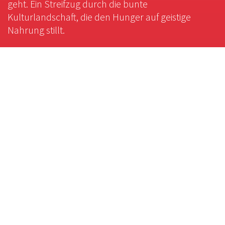
geht. Ein Streifzug durch die bunte
Kulturlandschaft, die den Hunger auf geistige
Nahrung stillt.
Rechtliches
Impressum
Cookie-Einstellungen
Datenschutzerklärung
Service
Foto-Bestellung