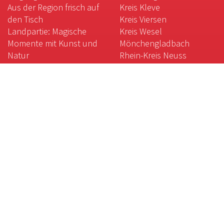
Aus der Region frisch auf
Kreis Kleve
den Tisch
Kreis Viersen
Landpartie: Magische
Kreis Wesel
Momente mit Kunst und
Mönchengladbach
Natur
Rhein-Kreis Neuss
Kulinarische Weltreise am
Niederrhein
Gartenkunst am
Niederrhein
Das weiße Gold des
Niederrheins
Magische Orte:
Galgenberg, Krypta und
Co.
Der gute Geschmack des
Niederrheins