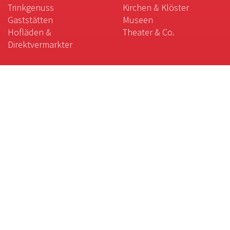
Trinkgenuss
Kirchen & Klöster
Gaststätten
Museen
Hofläden &
Theater & Co.
Direktvermarkter