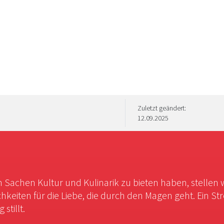
Zuletzt geändert:
12.09.2025
in Sachen Kultur und Kulinarik zu bieten haben, stellen 
chkeiten für die Liebe, die durch den Magen geht. Ein St
stillt.