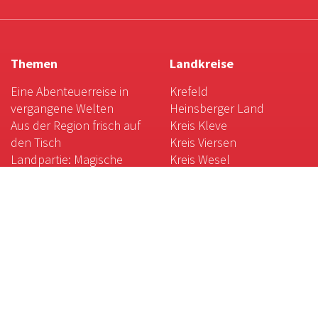
Themen
Landkreise
Eine Abenteuerreise in
Krefeld
vergangene Welten
Heinsberger Land
Aus der Region frisch auf
Kreis Kleve
den Tisch
Kreis Viersen
Landpartie: Magische
Kreis Wesel
Momente mit Kunst und
Mönchengladbach
Natur
Rhein-Kreis Neuss
Kulinarische Weltreise am
Niederrhein
Gartenkunst am
Niederrhein
Das weiße Gold des
Niederrheins
Magische Orte: