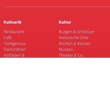
Kulinarik
Kultur
Restaurant
Burgen & Schlösser
Café
Historische Orte
Trinkgenuss
Kirchen & Klöster
Gaststätten
Museen
Hofläden &
Theater & Co.
Direktvermarkter