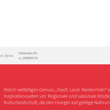
Datensatz-ID:
cc_by-sa
e_100999976
Welch vielfältigen Genuss „Stadt. Land. Niederrhein“ 
Inspirationsseiten vor. Regionale und saisonale Köstli
Kulturlandschaft, die den Hunger auf geistige Nahrung 