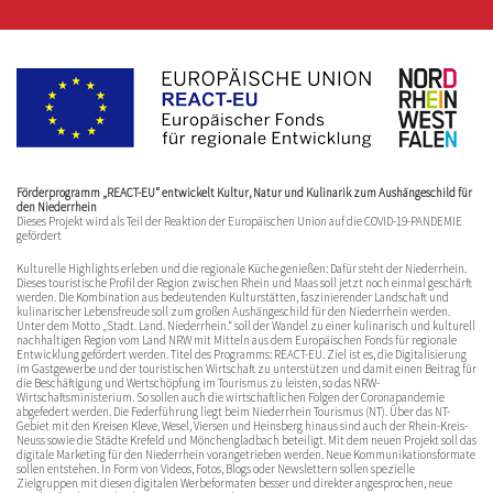
Förderprogramm „REACT-EU“ entwickelt Kultur, Natur und Kulinarik zum Aushängeschild für
den Niederrhein
Dieses Projekt wird als Teil der Reaktion der Europäischen Union auf die COVID-19-PANDEMIE
gefördert
Kulturelle Highlights erleben und die regionale Küche genießen: Dafür steht der Niederrhein.
Dieses touristische Profil der Region zwischen Rhein und Maas soll jetzt noch einmal geschärft
werden. Die Kombination aus bedeutenden Kulturstätten, faszinierender Landschaft und
kulinarischer Lebensfreude soll zum großen Aushängeschild für den Niederrhein werden.
Unter dem Motto „Stadt. Land. Niederrhein.“ soll der Wandel zu einer kulinarisch und kulturell
nachhaltigen Region vom Land NRW mit Mitteln aus dem Europäischen Fonds für regionale
Entwicklung gefördert werden. Titel des Programms: REACT-EU. Ziel ist es, die Digitalisierung
im Gastgewerbe und der touristischen Wirtschaft zu unterstützen und damit einen Beitrag für
die Beschäftigung und Wertschöpfung im Tourismus zu leisten, so das NRW-
Wirtschaftsministerium. So sollen auch die wirtschaftlichen Folgen der Coronapandemie
abgefedert werden. Die Federführung liegt beim Niederrhein Tourismus (NT). Über das NT-
Gebiet mit den Kreisen Kleve, Wesel, Viersen und Heinsberg hinaus sind auch der Rhein-Kreis-
Neuss sowie die Städte Krefeld und Mönchengladbach beteiligt. Mit dem neuen Projekt soll das
digitale Marketing für den Niederrhein vorangetrieben werden. Neue Kommunikationsformate
sollen entstehen. In Form von Videos, Fotos, Blogs oder Newslettern sollen spezielle
Zielgruppen mit diesen digitalen Werbeformaten besser und direkter angesprochen, neue