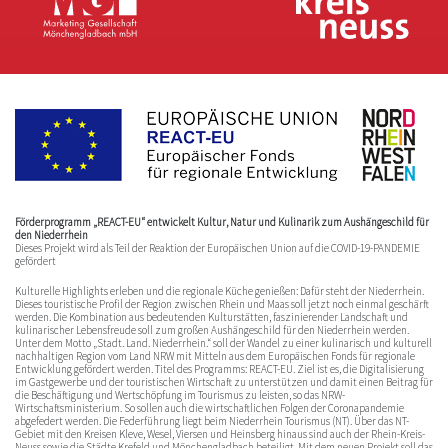
Förderprogramm „REACT-EU“ entwickelt Kultur, Natur und Kulinarik zum Aushängeschild für
den Niederrhein
Dieses Projekt wird als Teil der Reaktion der Europäischen Union auf die COVID-19-PANDEMIE
gefördert
Kulturelle Highlights erleben und die regionale Küche genießen: Dafür steht der Niederrhein.
Dieses touristische Profil der Region zwischen Rhein und Maas soll jetzt noch einmal geschärft
werden. Die Kombination aus bedeutenden Kulturstätten, faszinierender Landschaft und
kulinarischer Lebensfreude soll zum großen Aushängeschild für den Niederrhein werden.
Unter dem Motto „Stadt. Land. Niederrhein.“ soll der Wandel zu einer kulinarisch und kulturell
nachhaltigen Region vom Land NRW mit Mitteln aus dem Europäischen Fonds für regionale
Entwicklung gefördert werden. Titel des Programms: REACT-EU. Ziel ist es, die Digitalisierung
im Gastgewerbe und der touristischen Wirtschaft zu unterstützen und damit einen Beitrag für
die Beschäftigung und Wertschöpfung im Tourismus zu leisten, so das NRW-
Wirtschaftsministerium. So sollen auch die wirtschaftlichen Folgen der Coronapandemie
abgefedert werden. Die Federführung liegt beim Niederrhein Tourismus (NT). Über das NT-
Gebiet mit den Kreisen Kleve, Wesel, Viersen und Heinsberg hinaus sind auch der Rhein-Kreis-
Neuss sowie die Städte Krefeld und Mönchengladbach beteiligt. Mit dem neuen Projekt soll das