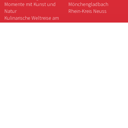
Momente mit Kunst und
Mönchengladbach
Natur
Rhein-Kreis Neuss
Kulinarische Weltreise am
Niederrhein
Gartenkunst am
Niederrhein
Das weiße Gold des
Niederrheins
Magische Orte:
Galgenberg, Krypta und
Co.
Der gute Geschmack des
Niederrheins