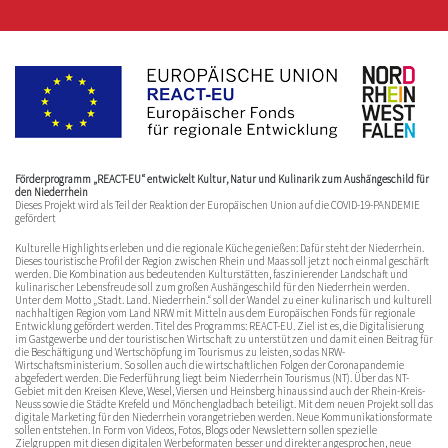
Förderprogramm „REACT-EU“ entwickelt Kultur, Natur und Kulinarik zum Aushängeschild für
den Niederrhein
Dieses Projekt wird als Teil der Reaktion der Europäischen Union auf die COVID-19-PANDEMIE
gefördert
Kulturelle Highlights erleben und die regionale Küche genießen: Dafür steht der Niederrhein.
Dieses touristische Profil der Region zwischen Rhein und Maas soll jetzt noch einmal geschärft
werden. Die Kombination aus bedeutenden Kulturstätten, faszinierender Landschaft und
kulinarischer Lebensfreude soll zum großen Aushängeschild für den Niederrhein werden.
Unter dem Motto „Stadt. Land. Niederrhein.“ soll der Wandel zu einer kulinarisch und kulturell
nachhaltigen Region vom Land NRW mit Mitteln aus dem Europäischen Fonds für regionale
Entwicklung gefördert werden. Titel des Programms: REACT-EU. Ziel ist es, die Digitalisierung
im Gastgewerbe und der touristischen Wirtschaft zu unterstützen und damit einen Beitrag für
die Beschäftigung und Wertschöpfung im Tourismus zu leisten, so das NRW-
Wirtschaftsministerium. So sollen auch die wirtschaftlichen Folgen der Coronapandemie
abgefedert werden. Die Federführung liegt beim Niederrhein Tourismus (NT). Über das NT-
Gebiet mit den Kreisen Kleve, Wesel, Viersen und Heinsberg hinaus sind auch der Rhein-Kreis-
Neuss sowie die Städte Krefeld und Mönchengladbach beteiligt. Mit dem neuen Projekt soll das
digitale Marketing für den Niederrhein vorangetrieben werden. Neue Kommunikationsformate
sollen entstehen. In Form von Videos, Fotos, Blogs oder Newslettern sollen spezielle
Zielgruppen mit diesen digitalen Werbeformaten besser und direkter angesprochen, neue