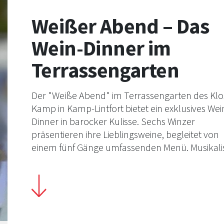
Weißer Abend – Das
Wein-Dinner im
Terrassengarten
Der "Weiße Abend" im Terrassengarten des Klo
Kamp in Kamp-Lintfort bietet ein exklusives Wei
Dinner in barocker Kulisse. Sechs Winzer
präsentieren ihre Lieblingsweine, begleitet von
einem fünf Gänge umfassenden Menü. Musikali
Untermalung und die festlich gedeckte Tafel
schaffen ein unvergessliches Ambiente. Gäste
werden gebeten, sich dem Anlass entsprechend
Weiß zu kleiden. Ein Abend voller Genuss und
Geselligkeit erwartet die Besucher.