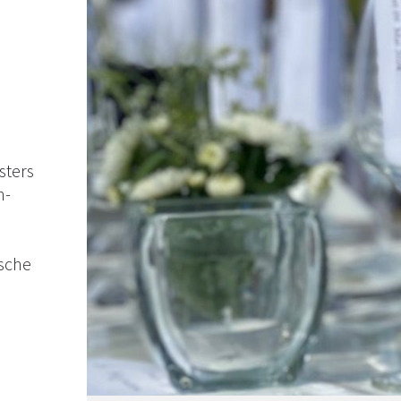
sters
n-
sche
 in