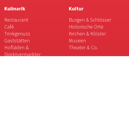
Kulinarik
Kultur
Restaurant
Burgen & Schlösser
Café
Historische Orte
Trinkgenuss
Kirchen & Klöster
Gaststätten
Museen
Hofläden &
Theater & Co.
Direktvermarkter