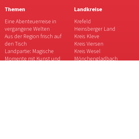
Themen
Landkreise
Eine Abenteuerreise in
Krefeld
vergangene Welten
Heinsberger Land
Aus der Region frisch auf
Kreis Kleve
den Tisch
Kreis Viersen
Landpartie: Magische
Kreis Wesel
Momente mit Kunst und
Mönchengladbach
Natur
Rhein-Kreis Neuss
Kulinarische Weltreise am
Niederrhein
Gartenkunst am
Niederrhein
Das weiße Gold des
Niederrheins
Magische Orte:
Galgenberg, Krypta und
Co.